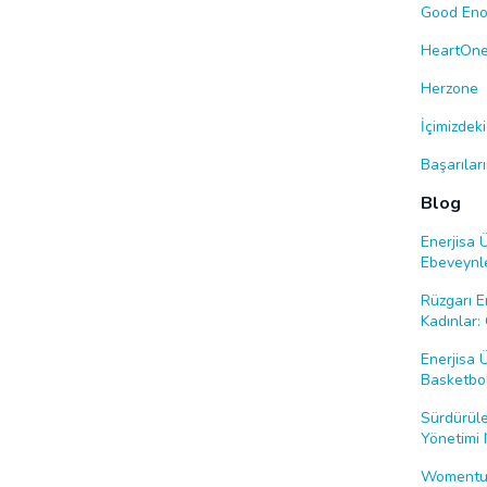
Good En
HeartOn
Herzone
İçimizdek
Başarılar
Blog
Enerjisa 
Ebeveynl
Rüzgarı E
Kadınlar: 
Enerjisa 
Basketbol
Sürdürüle
Yönetimi 
Womentum