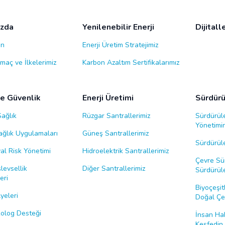
ızda
Yenilenebilir Enerji
Dijital
ın
Enerji Üretim Stratejimiz
maç ve İlkelerimiz
Karbon Azaltım Sertifikalarımız
ve Güvenlik
Enerji Üretimi
Sürdürül
Sağlık
Rüzgar Santrallerimiz
Sürdürüle
Yönetimin
Sağlık Uygulamaları
Güneş Santrallerimiz
Sürdürüle
al Risk Yönetimi
Hidroelektrik Santrallerimiz
Çevre Sür
levsellik
Diğer Santrallerimiz
Sürdürüle
eri
Biyoçeşitl
yeleri
Doğal Çev
ikolog Desteği
İnsan Hak
Keşfedin