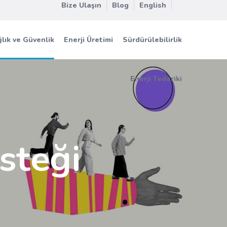
Bize Ulaşın
Blog
English
lık ve Güvenlik
Enerji Üretimi
Sürdürülebilirlik
Enerji Tedariki
steği