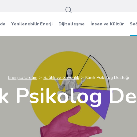
zda
Yenilenebilir Enerji
Dijitalleşme
İnsan ve Kültür
Sağ
Enerjisa Üretim
Sağlık ve Güvenlik
Klinik Psikolog Desteği
ik Psikolog De