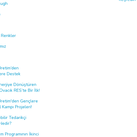
ough
e
i Renkler
ımız
Üretim’den
ere Destek
nerjiye Dönüştüren
Ovacık RES’te Bir İlk!
Üretim'den Gençlere
 Kampı Projeleri!
bilir Tedarikçi
Nedir?
 Programının İkinci