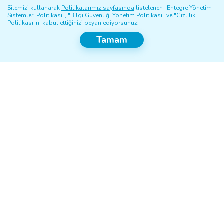
İnsan ve Kültür
Sitemizi kullanarak
Politikalarımız sayfasında
listelenen "Entegre Yönetim
Sistemleri Politikası", "Bilgi Güvenliği Yönetim Politikası" ve "Gizlilik
Politikası"nı kabul ettiğinizi beyan ediyorsunuz.
Sağlık ve Güvenlik
Tamam
Enerji Üretimi
Sürdürülebilirlik
Enerji Tedariki
Blog