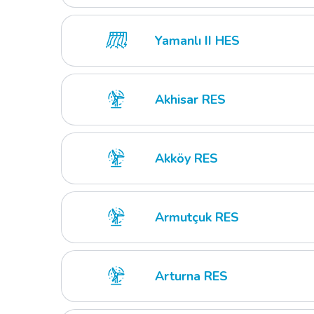
Yamanlı II HES
Akhisar RES
Akköy RES
Armutçuk RES
Arturna RES