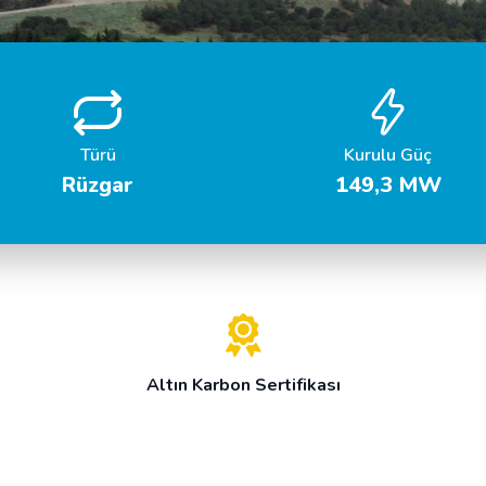
Türü
Kurulu Güç
Rüzgar
149,3 MW
Altın Karbon Sertifikası