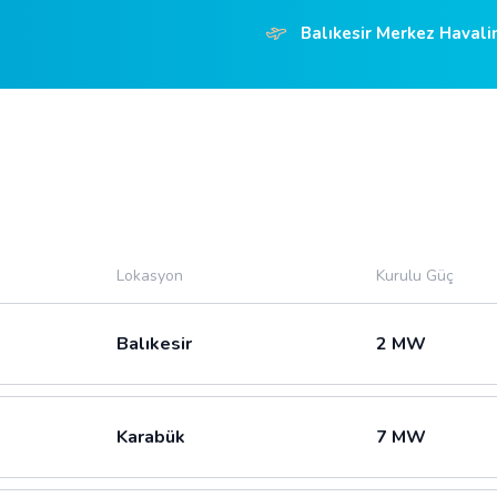
Balıkesir Merkez Haval
Lokasyon
Kurulu Güç
Balıkesir
2 MW
Karabük
7 MW