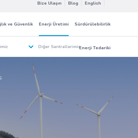
Bize Ulaşın
Blog
English
lık ve Güvenlik
Enerji Üretimi
Sürdürülebilirlik
imiz
Diğer Santrallerimiz
Enerji Tedariki
S