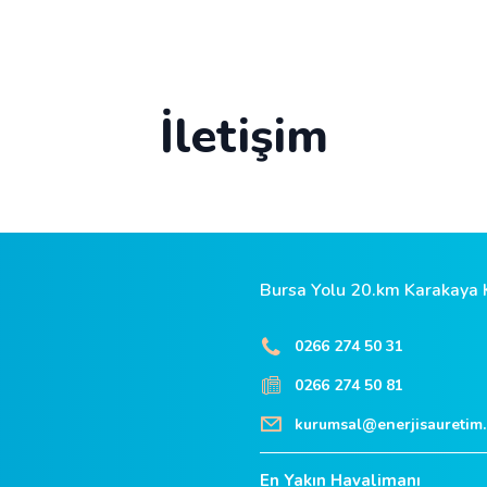
İletişim
Bursa Yolu 20.km Karakaya K
0266 274 50 31
0266 274 50 81
kurumsal@enerjisauretim
En Yakın Havalimanı