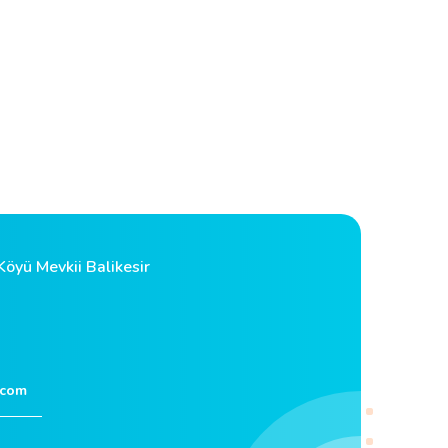
öyü Mevkii Balikesir
.com