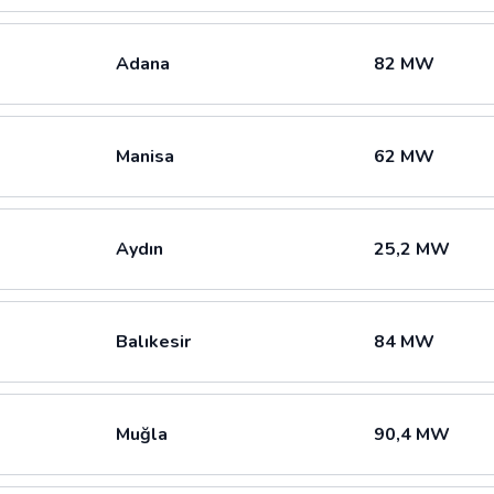
Adana
82 MW
Manisa
62 MW
Aydın
25,2 MW
Balıkesir
84 MW
Muğla
90,4 MW