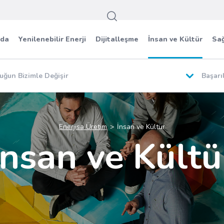
zda
Yenilenebilir Enerji
Dijitalleşme
İnsan ve Kültür
Sağ
luğun Bizimle Değişir
Başarı
Enerjisa Üretim
İnsan ve Kültür
İnsan ve Kültü