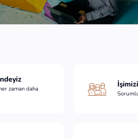
ndeyiz
İşimiz
 her zaman daha
Sorumlulu