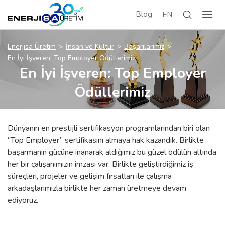
Blog
EN
Enerjisa Üretim
İnsan ve Kültür
Başarılarımız
En İyi İşveren: Top Employer Ödüllerimiz
En İyi İşveren: Top Employer
Ödüllerimiz
Dünyanın en prestijli sertifikasyon programlarından biri olan
“Top Employer” sertifikasını almaya hak kazandık. Birlikte
başarmanın gücüne inanarak aldığımız bu güzel ödülün altında
her bir çalışanımızın imzası var. Birlikte geliştirdiğimiz iş
süreçleri, projeler ve gelişim fırsatları ile çalışma
arkadaşlarımızla birlikte her zaman üretmeye devam
ediyoruz.