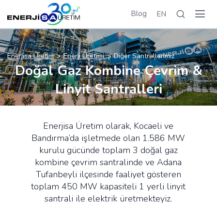
Blog
EN
Enerjisa Üretim
Enerji Üretimi
Diğer Santrallerimiz
Doğal Gaz Kombine Çevrim &
Linyit Santralleri
Enerjisa Üretim olarak, Kocaeli ve
Bandırma’da işletmede olan 1.586 MW
kurulu gücünde toplam 3 doğal gaz
kombine çevrim santralinde ve Adana
Tufanbeyli ilçesinde faaliyet gösteren
toplam 450 MW kapasiteli 1 yerli linyit
santrali ile elektrik üretmekteyiz.